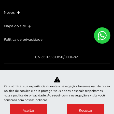
Novos
Mapa do site
Política de privacidade
CNPJ: 07.181.850/0001-82
Para otimizar sua experiência durante a navegação, fazemos uso de nossa
No trânsito, enxergar o outro
política de cookies e para proteger seus dados pessoais respeitamos
nossa
salva vidas.
política de privacidade
. Ao seguir com a navegação e visita você
concorda com nossas políticas.
Aceitar
Recusar
Desenvolvido pela DEALERSPACE ® Direitos Reservados.