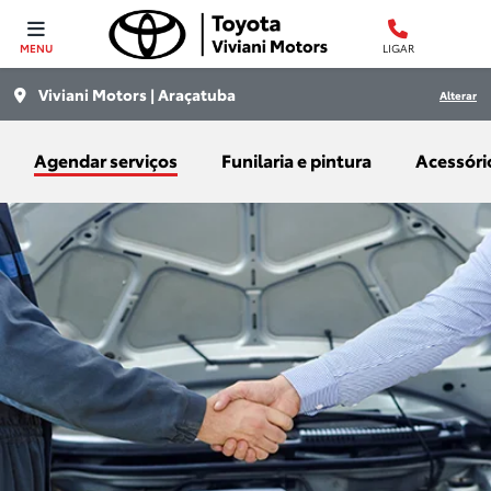
MENU
LIGAR
Viviani Motors | Araçatuba
Alterar
Agendar serviços
Funilaria e pintura
Acessóri