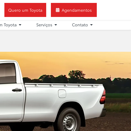
Quero um Toyota
Agendamentos
m Toyota
Serviços
Contato