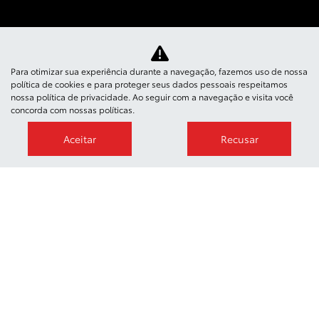
Novos
Para otimizar sua experiência durante a navegação, fazemos uso de nossa
Mapa do site
política de cookies e para proteger seus dados pessoais respeitamos
nossa
política de privacidade
. Ao seguir com a navegação e visita você
concorda com nossas políticas.
Política de privacidade
Aceitar
Recusar
CNPJ: 07.181.850/0003-44
No trânsito, enxergar o outro
salva vidas.