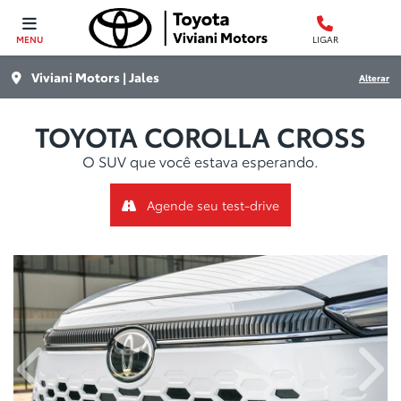
MENU
LIGAR
Viviani Motors | Jales
Alterar
TOYOTA
COROLLA CROSS
O SUV que você estava esperando.
Agende seu test-drive
Anterior
Próx