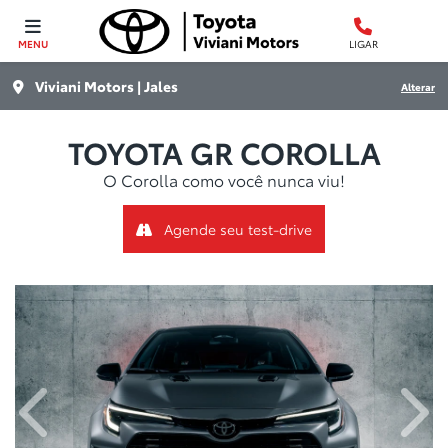
MENU
LIGAR
Viviani Motors | Jales
Alterar
TOYOTA
GR COROLLA
O Corolla como você nunca viu!
Agende seu test-drive
Anterior
Próx