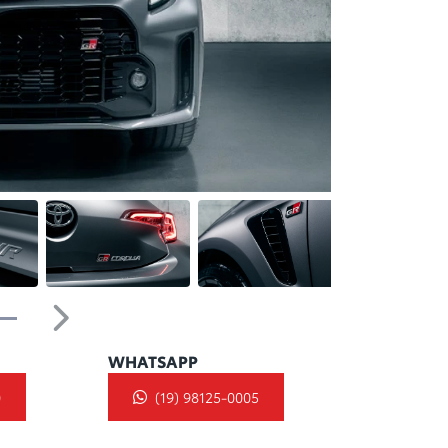
Próximo
WHATSAPP
0
(19) 98125-0005