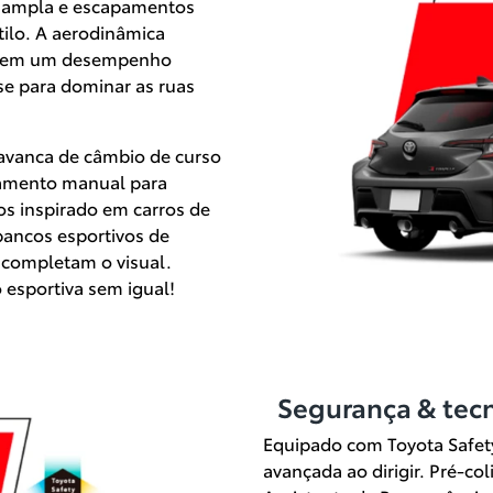
l ampla e escapamentos
stilo. A aerodinâmica
antem um desempenho
se para dominar as ruas
lavanca de câmbio de curso
onamento manual para
os inspirado em carros de
bancos esportivos de
 completam o visual.
 esportiva sem igual!
Segurança & tec
Equipado com Toyota Safety 
avançada ao dirigir. Pré-co