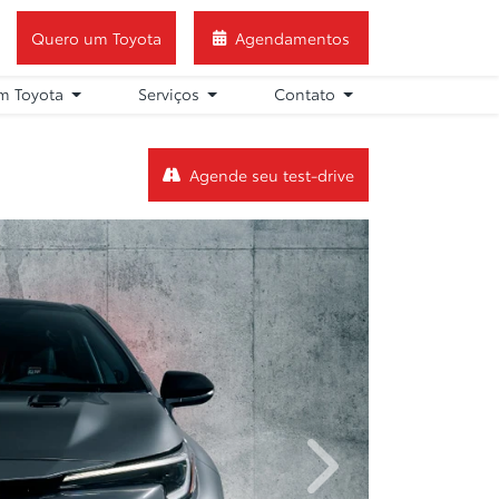
Quero um Toyota
Agendamentos
m Toyota
Serviços
Contato
Agende seu test-drive
Próximo