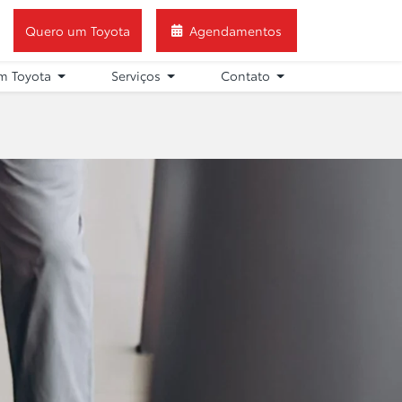
Quero um Toyota
Agendamentos
m Toyota
Serviços
Contato