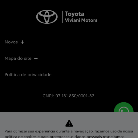
Novos
Mapa do site
Política de privacidade
CNPJ: 07.181.850/0001-82
Para otimizar sua experiência durante a navegação, fazemos uso de nossa
No trânsito, enxergar o outro
política de cookies e para proteger seus dados pessoais respeitamos