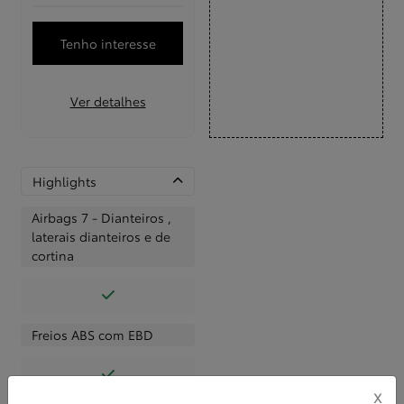
Tenho interesse
Ver detalhes
Highlights
Airbags 7 - Dianteiros ,
laterais dianteiros e de
cortina
Freios ABS com EBD
X