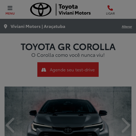
MENU
LIGAR
Viviani Motors | Araçatuba
Alterar
TOYOTA
GR COROLLA
O Corolla como você nunca viu!
Agende seu test-drive
Anterior
Próx