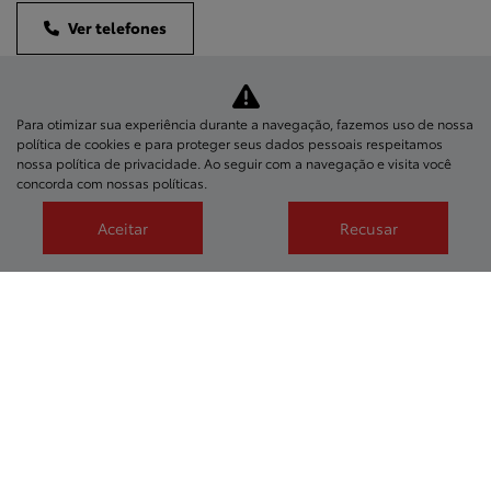
Ver telefones
Para otimizar sua experiência durante a navegação, fazemos uso de nossa
política de cookies e para proteger seus dados pessoais respeitamos
nossa
política de privacidade
. Ao seguir com a navegação e visita você
concorda com nossas políticas.
Aceitar
Recusar
Novos
Mapa do site
Política de privacidade
CNPJ: 07.181.850/0001-82