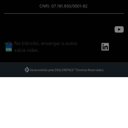
CNPJ: 07.181.850/0001-82
No trânsito, enxergar o outro
salva vidas.
Desenvolvido pela DEALERSPACE ® Direitos Reservados.