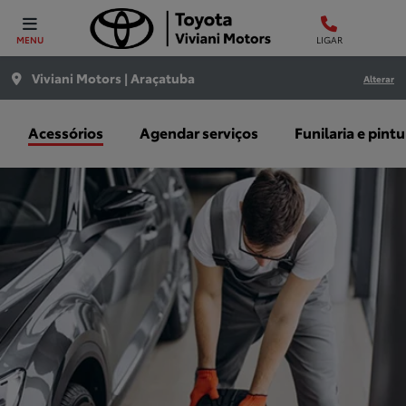
MENU
LIGAR
Viviani Motors | Araçatuba
Alterar
Acessórios
Agendar serviços
Funilaria e pintu