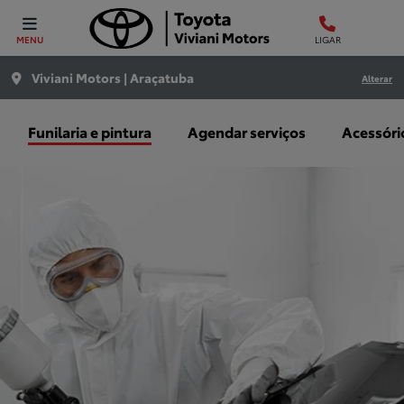
MENU
LIGAR
Viviani Motors | Araçatuba
Alterar
Funilaria e pintura
Agendar serviços
Acessóri