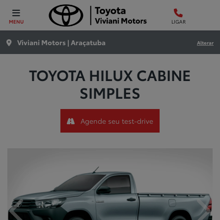
MENU
LIGAR
Viviani Motors | Araçatuba
Alterar
TOYOTA
HILUX CABINE
SIMPLES
Agende seu test-drive
Anterior
Próx