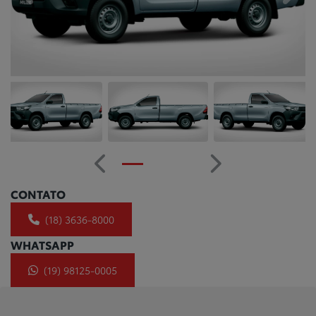
Anterior
Próximo
CONTATO
(18) 3636-8000
WHATSAPP
(19) 98125-0005