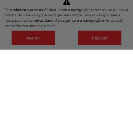
Para otimizar sua experiência durante a navegação, fazemos uso de nossa
política de cookies e para proteger seus dados pessoais respeitamos
nossa
política de privacidade
. Ao seguir com a navegação e visita você
concorda com nossas políticas.
Aceitar
Recusar
Novos
Mapa do site
Política de privacidade
CNPJ: 07.181.850/0001-82
No trânsito, enxergar o outro